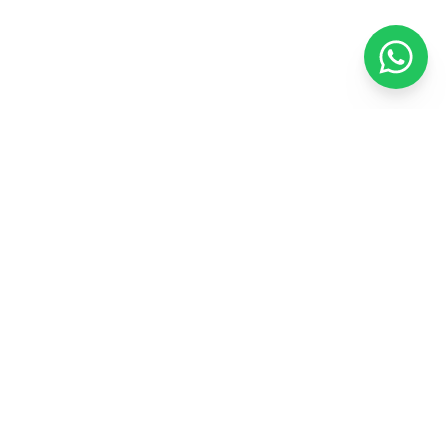
Contactanos
Molinos de Raffo 346, Montevideo,
Uruguay
2308 7506
|
094 179 548
contacto
@testa
propiedades.uy