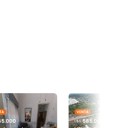
TA
VENTA
65.000
585.000
U$S