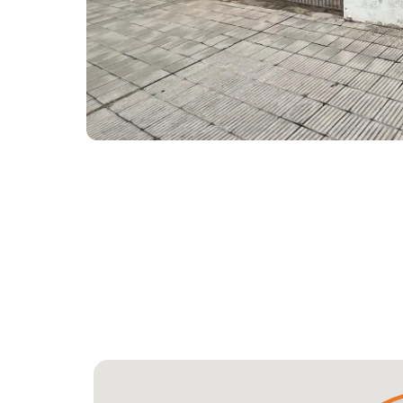
Ideal inversor o famil
dos viviendas indepen
Nuevo París
Nuevo Paris, Montevideo, Montevideo
3
1
100
m²
407
m²