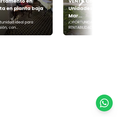
rtamento en
VENTA Complejo 13
ta en planta baja
Unidades Frente al
Mar...
tunidad ideal para
¡OPORTUNIDAD ÚNICA:
sión, con...
RENTABILIDAD PROBADA...