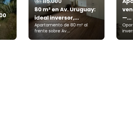
115.000
Apa
U$S
80 m² en Av. Uruguay:
ven
00
ideal inversor,...
—...
.
Apartamento de 80 m² al
Opor
frente sobre Av....
inver