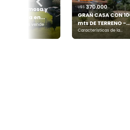
510.000
370.000
U$S
 vende hermosa y
GRAN CASA CON 10
derna casa en...
mts DE TERRENO -..
TA Propiedades vende
osa y...
Características de la...